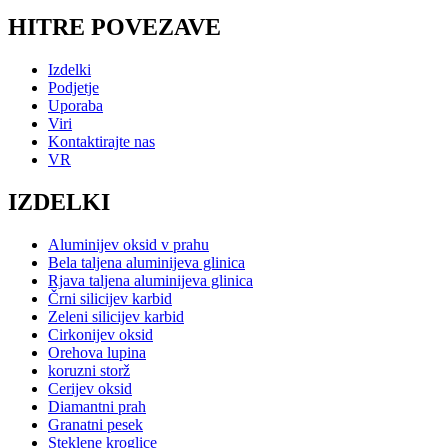
HITRE POVEZAVE
Izdelki
Podjetje
Uporaba
Viri
Kontaktirajte nas
VR
IZDELKI
Aluminijev oksid v prahu
Bela taljena aluminijeva glinica
Rjava taljena aluminijeva glinica
Črni silicijev karbid
Zeleni silicijev karbid
Cirkonijev oksid
Orehova lupina
koruzni storž
Cerijev oksid
Diamantni prah
Granatni pesek
Steklene kroglice