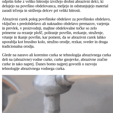
odprtin šobe z veliko hitrostjo izvržejo drobni abrazivni delci, ki
delujejo na površino obdelovanca, meljejo in odstranjujejo material
zaradi trčenja in striženja delcev pri veliki hitrosti.
Abrazivni curek poleg površinske obdelave za površinsko obdelavo,
vključno s predobdelavo ali naknadno obdelavo premazov, varjenja
in prevlek, v proizvodnji, majhne obdelovalne točke so zelo
primerne za rezanje plošč, poliranje površin, rezkanje, struženje,
vrtanje in tkanje površin, kar pomeni, da se abrazivni curek lahko
uporablja kot brusilno kolo, stružno orodje, rezkar, sveder in druga
tradicionalna orodja.
Glede na naravo ali korenino curka se tehnologija abrazivnega curka
deli na (abrazivne) vodne curke, curke gnojevke, abrazivne zračne
curke in tako naprej. Danes bomo najprej govorili o razvoju
tehnologije abrazivnega vodnega curka.