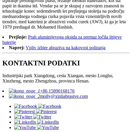
izpiranje premogovnih plasti, rezanje mehkih materialov, kot sta
papir in tkanina itd. Vendar pa se je skupaj z razvojem znanosti in
tehnologije konec sedemdesetih let prejšnjega stoletja na področju
mednarodnega vodnega curka pojavila vrsta vznemirljivih novih
trendov, med katerimi je abrazivni vodni curek (AWJ), ki ga je leta
1979 predlagal dr. Mohamed Hashish.
Prejšnje:
Prah aluminijevega oksida za premaz ločila litijeve
baterije
Naprej:
Vpliv izbire abraziva na kakovost poliranja
KONTAKTNI PODATKI
Industrijski park Xiangdong, cesta Xiangan, mesto Longhu,
Xinzheng, mesto Zhengzhou, provinca Henan.
+86 15890168176
molly@xinliabrasive.com