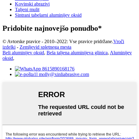
Kovinski abrazivi
Taljeni mulit
Sintrani tabelarni aluminijev oksid
Pridobite najnovejšo ponudbo*
© Avtorske pravice - 2010–2022: Vse pravice pridržane.
Vroči
izdelki
-
Zemljevid spletnega mesta
Beli aluminijev oksid
,
Bela taljena aluminijeva glinica
,
Aluminijev
oksid
,
8615890168176
molly@xinliabrasive.com