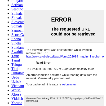
Punjabi
Serbian
Sesotho
Sinhala
Slovak
Slovenian
Somali
Samoan
Scots Gaelic
Shona
Sindhi
Sundanese
Swahili
Tajik
Tamil
Telugu
Thai
Ukrainian
Urdu
Uzbek
Vietnamese
Welsh
Xhosa
Yiddish
Yoruba