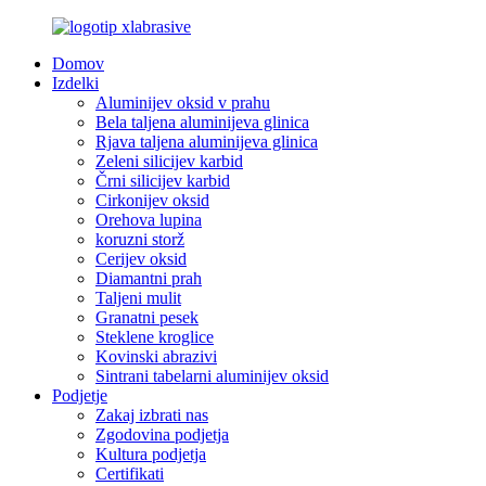
Domov
Izdelki
Aluminijev oksid v prahu
Bela taljena aluminijeva glinica
Rjava taljena aluminijeva glinica
Zeleni silicijev karbid
Črni silicijev karbid
Cirkonijev oksid
Orehova lupina
koruzni storž
Cerijev oksid
Diamantni prah
Taljeni mulit
Granatni pesek
Steklene kroglice
Kovinski abrazivi
Sintrani tabelarni aluminijev oksid
Podjetje
Zakaj izbrati nas
Zgodovina podjetja
Kultura podjetja
Certifikati